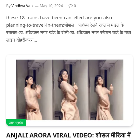
By
Vindhya Vani
May 10, 2024
0
these-18-trains-have-been-cancelled-are-you-also-
planning-to-travel-in-them:भोपाल। पश्चिम रेलवे रतलाम मंडल के
रतलाम-डा. अंबेडकर नगर खंड के रौली-डा. अंबेडकर नगर स्टेशन यार्ड के मध्य
लाइन दोहरीकरण…
उत्तर प्रदेश
ANJALI ARORA VIRAL VIDEO: शोसल मीडिया में