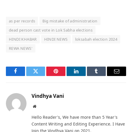
as per records
Big mistake of administration
dead person cast vote in Lok Sabha elections
HINDI KHABAR
HINDI NEWS
loksabah election 2024
REWA NEWS'
Facebook
Twitter
Pinterest
LinkedIn
Tumblr
Email
Vindhya Vani
Website
Hello Reader's, We have more than 5 Year's
Content Writing and Editing Experience. I Have
Join the Vindhya Vani on 2021.