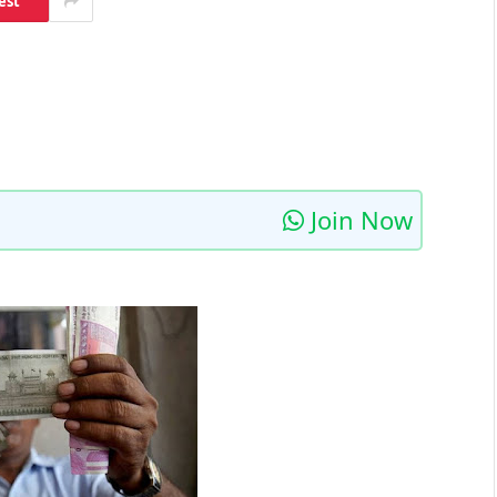
est
Join Now