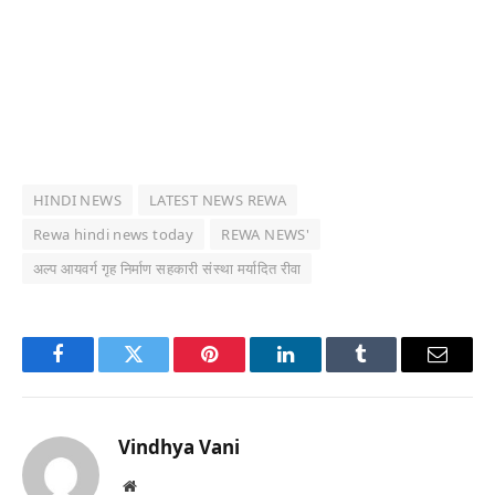
HINDI NEWS
LATEST NEWS REWA
Rewa hindi news today
REWA NEWS'
अल्प आयवर्ग गृह निर्माण सहकारी संस्था मर्यादित रीवा
Facebook
Twitter
Pinterest
LinkedIn
Tumblr
Email
Vindhya Vani
Website