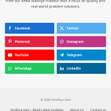
from our Rewa Madhya Pradesh with a focus on quality and
real-world problem solutions.
Facebook
Twitter
Pinterest
Instagram
YouTube
Telegram
WhatsApp
LinkedIn
© 2026 Vindhya Vani
Vindhya Vani – Read Latest Updates
About Us
Contact us