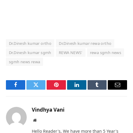
Dr.Dinesh kumar ortho
Dr.Dinesh kumar rewa ortho
Dr.Dinesh kumar sgmh
REWA NEWS'
rewa sgmh news
sgmh news rewa
Facebook
Twitter
Pinterest
LinkedIn
Tumblr
Email
Vindhya Vani
Website
Hello Reader's, We have more than 5 Year's