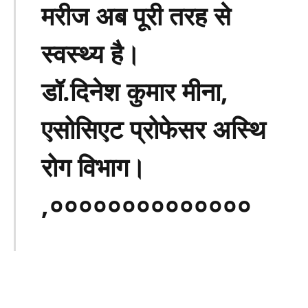
मरीज अब पूरी तरह से
स्वस्थ्य है।
डॉ.दिनेश कुमार मीना,
एसोसिएट प्रोफेसर अस्थि
रोग विभाग।
,००००००००००००००