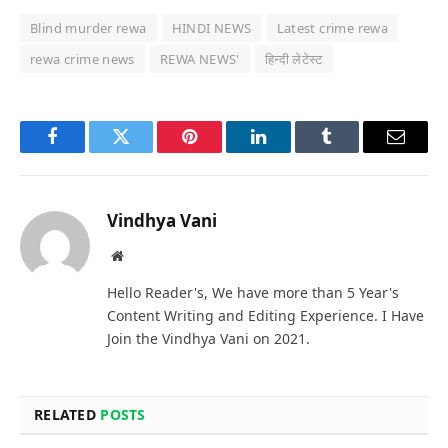
Blind murder rewa
HINDI NEWS
Latest crime rewa
rewa crime news
REWA NEWS'
हिन्दी लेटेस्ट
Facebook
Twitter
Pinterest
LinkedIn
Tumblr
Email
Vindhya Vani
Website
Hello Reader's, We have more than 5 Year's
Content Writing and Editing Experience. I Have
Join the Vindhya Vani on 2021.
RELATED
POSTS