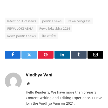
latest politics news
politics news
Rewa congress
REWA LOKSABHA
Rewa loksabha 2024
Rewa politics news
रीवा कांग्रेस
Facebook
Twitter
Pinterest
LinkedIn
Tumblr
Email
Vindhya Vani
Website
Hello Reader's, We have more than 5 Year's
Content Writing and Editing Experience. I Have
Join the Vindhya Vani on 2021.