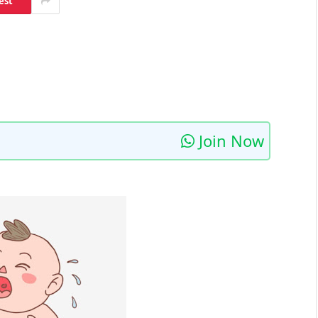
est
Join Now