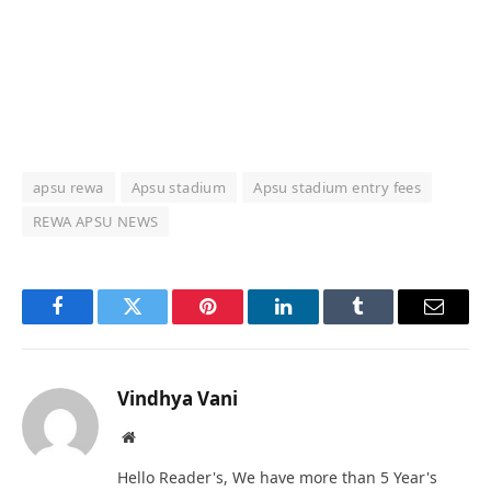
apsu rewa
Apsu stadium
Apsu stadium entry fees
REWA APSU NEWS
Facebook
Twitter
Pinterest
LinkedIn
Tumblr
Email
Vindhya Vani
Website
Hello Reader's, We have more than 5 Year's